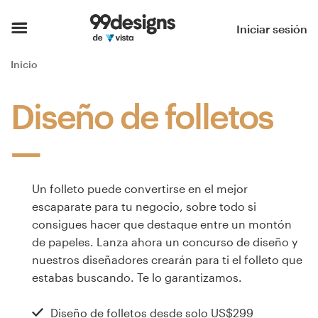
Inicio
Iniciar sesión
Explorar categorías
Inicio
Cómo es
Diseño de folletos
Encontrar un diseñador
Inspiración
Un folleto puede convertirse en el mejor
escaparate para tu negocio, sobre todo si
99designs Pro
consigues hacer que destaque entre un montón
de papeles. Lanza ahora un concurso de diseño y
nuestros diseñadores crearán para ti el folleto que
Servicios
estabas buscando. Te lo garantizamos.
de
diseño
Diseño de folletos desde solo
US$299