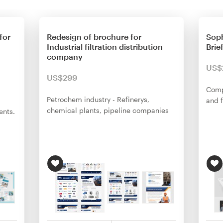
for
Redesign of brochure for
Soph
Industrial filtration distribution
Brie
company
US$
US$299
Comp
Petrochem industry - Refinerys,
and f
chemical plants, pipeline companies
ents.