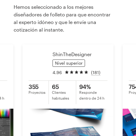
Hemos seleccionado a los mejores
diseñadores de folleto para que encontrar
Recursos
al experto idóneo y que le envíe una
cotización al instante.
Precios
Hágase diseñador
ShinTheDesigner
Nivel superior
Blog
4.96
(181)
355
65
94%
75
Proyectos
Clientes
Responde
Pro
4 h
habituales
dentro de 24 h