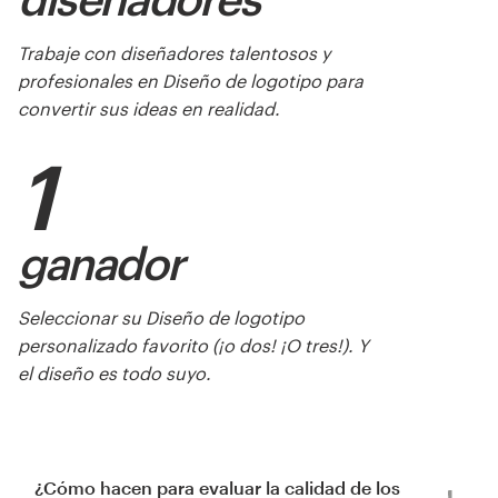
a su vez muestre que Discover Mexico Park es un
lugar de conocimiento, de cultura, de
Trabaje con diseñadores talentosos y
experiencias reales y autenticas, donde la calidad
profesionales en Diseño de logotipo para
de los productos y la excelencia en el servicio son
convertir sus ideas en realidad.
... ... PALABRAS CLAVE; Experiencias, cultura,
1
conocimiento, arte, folklore, diversión para toda la
familia, entretenimiento, sabores, aromas,
colores, picante, auténtico, genuino, único,
calidad y ...
ganador
Inspiración de colores
Seleccionar su Diseño de logotipo
personalizado favorito (¡o dos! ¡O tres!). Y
el diseño es todo suyo.
¿Cómo hacen para evaluar la calidad de los