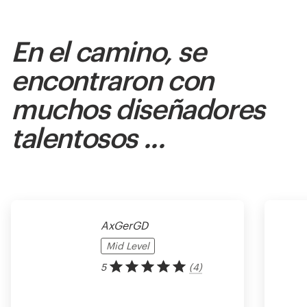
En el camino, se
encontraron con
muchos diseñadores
talentosos ...
AxGerGD
Mid
Level
5
(
4
)