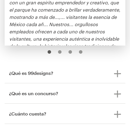
con un gran espiritu emprendedor y creativo, que
el parque ha comenzado a brillar verdaderamente,
mostrando a más de...,... visitantes la esencia de
México cada añ... Nuestros... orgullosos
empleados ofrecen a cada uno de nuestros
visitantes, una experiencia auténtica e inolvidable
de la cultura, la historia y las ricas tradiciones de
Mé... Somos una empresa...% mexicana, donde el
amor por México de cada empleado se convierte
en un valor añadido a la experiencia de los
¿Qué es 99designs?
visitantes debido a su conocimiento único, su
entusiasmo y actitud, orientada al ... ... QUE NOS
DIFERENCIA DE LA COMPETENCIA; La calidad de
¿Qué es un concurso?
nuestros productos, servicios e instalaciones,
todas ellas...% accesibles para todos los públicos,
edades, incluidas personas con capacidades ...
¿Cuánto cuesta?
Ofrecemos un producto auténtico y honesto, sin
escatimar en la ... ... VALORES DE LA EMPRESA;