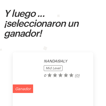
Y luego ...
¡seleccionaron un
ganador!
NANDAI9ALY
Mid
Level
0
(
0
)
Ganador