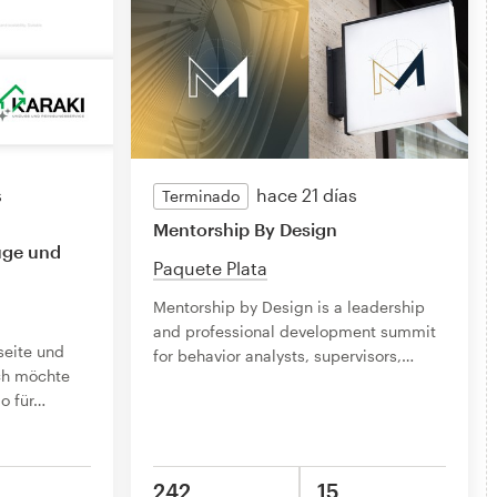
s
hace 21 días
Terminado
Mentorship By Design
üge und
Paquete Plata
Mentorship by Design is a leadership
and professional development summit
seite und
for behavior analysts, supervisors,
…
ch möchte
o für
…
242
15