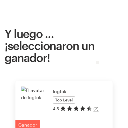
Y luego ...
¡seleccionaron un
ganador!
logtek
Top
Level
4.5
(
2
)
Ganador