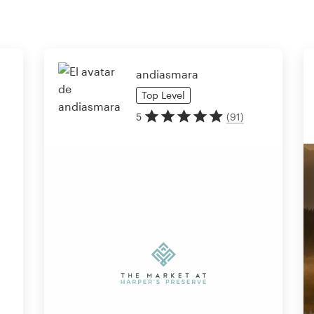
andiasmara
Top
Level
5
(
91
)