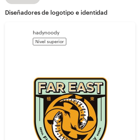
Diseño de logotipo
Diseñadores de logotipo e identidad
Tarjeta de presentación
hadynoody
Diseño de páginas web
Nivel superior
Guía de la marca
Explorar todas las categorías
Soporte
1 800 513 1678
Centro de ayuda