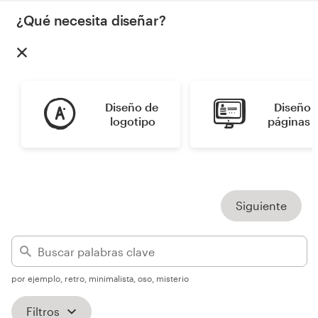
¿Qué necesita diseñar?
Concursos de diseño
Proyectos 1-1
Encontrar un diseñador
Diseño de 
Diseño d
logotipo
páginas 
Descubra la inspiración
99designs Studio
99designs Pro
Siguiente
Obtenga
por ejemplo, retro, minimalista, oso, misterio
un
diseño
Filtros