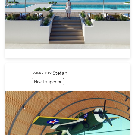
ˡᵘᵈᶦᶜᵃʳᶜʰᶦᵗᵉᶜᵗStefan
Nivel superior