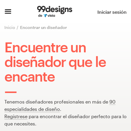
Inicio
Iniciar sesión
Explorar categorías
Inicio
Encontrar un diseñador
Cómo es
Encuentre un
Encontrar un diseñador
diseñador que le
Inspiración
encante
99designs Pro
Tenemos diseñadores profesionales en más de
90
especialidades de diseño
.
Servicios
Regístrese
para encontrar el diseñador perfecto para lo
de
que necesites.
diseño