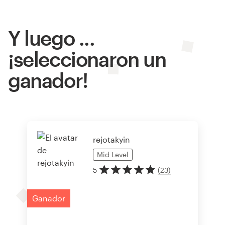
Y luego ...
¡seleccionaron un
ganador!
rejotakyin
Mid
Level
5
(
23
)
Ganador