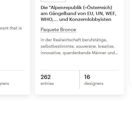
Die "Alpenrepublik (=Österreich)
am Gängelband von EU, UN, WEF,
WHO,... und Konzernlobbyisten
ant that is
Paquete Bronce
in der Realwirtschaft berufstätige,
selbstbestimmte, souveräne, kreative,
innovative, querdenkende Männer und
…
262
16
gners
entries
designers