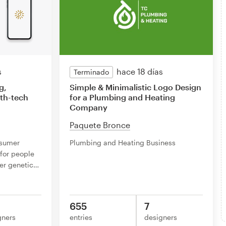
s
hace 18 días
Terminado
g,
Simple & Minimalistic Logo Design
lth-tech
for a Plumbing and Heating
Company
Paquete Bronce
nsumer
Plumbing and Heating Business
 for people
er genetic
…
655
7
gners
entries
designers