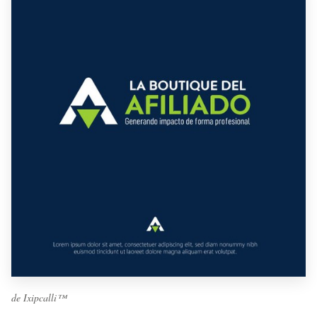
de Ixipcalli™