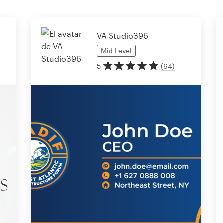
VA Studio396
Mid
Level
5
(
64
)