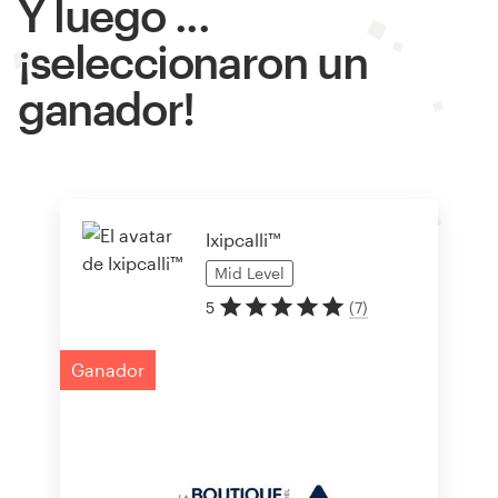
Y luego ...
¡seleccionaron un
ganador!
Ixipcalli™
Mid
Level
5
(
7
)
Ganador