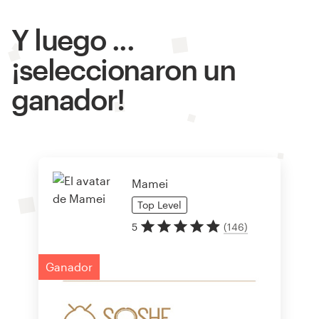
Y luego ...
¡seleccionaron un
ganador!
Mamei
Top
Level
5
(
146
)
Ganador