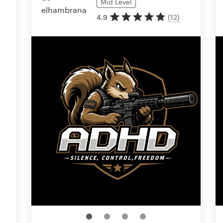
Mid
Level
4.9
(
12
)