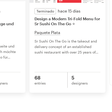
s
hace 15 días
Terminado
Design a Modern Tri-Fold Menu for
üge und
Sr Sushi On The Go ⭐
Paquete Plata
Sr Sushi On The Go is the takeout and
seite und
delivery concept of an established
ch möchte
sushi restaurant with over 25 years of
…
o für
…
68
5
gners
entries
designers