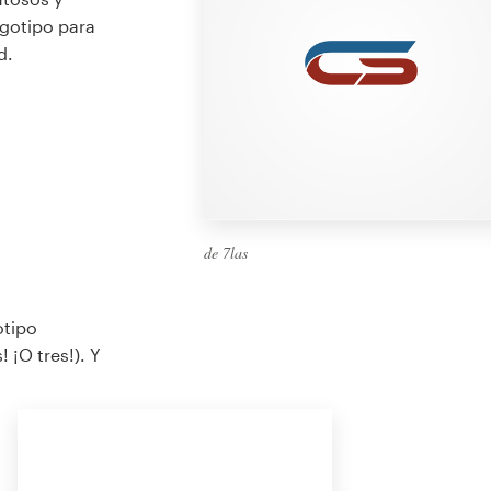
ogotipo para
d.
de 7las
otipo
 ¡O tres!). Y