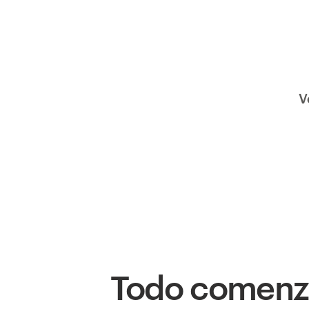
V
Todo comen