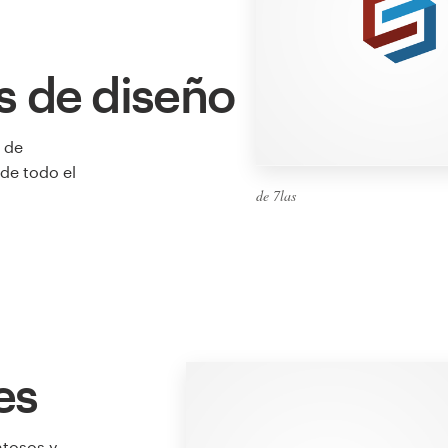
s de diseño
 de
de todo el
de 7las
es
ntosos y