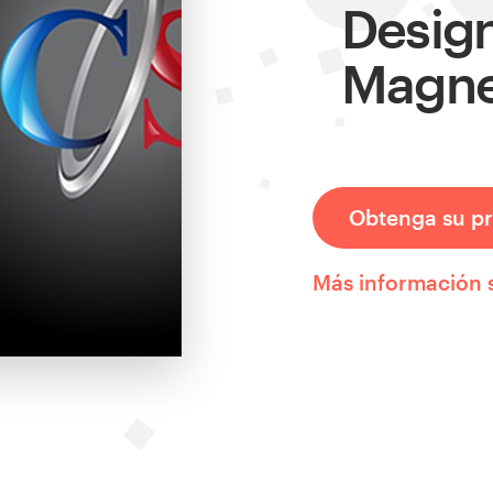
Design
Magne
Obtenga su pr
Más información 