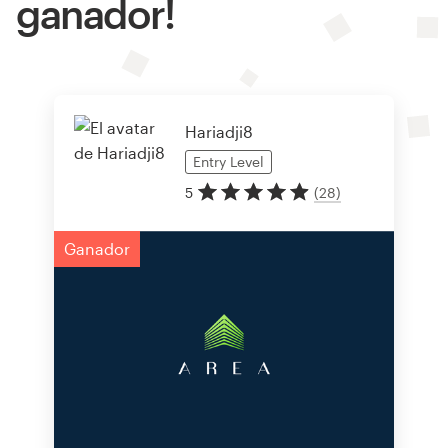
ganador!
Hariadji8
Entry
Level
5
(
28
)
Ganador