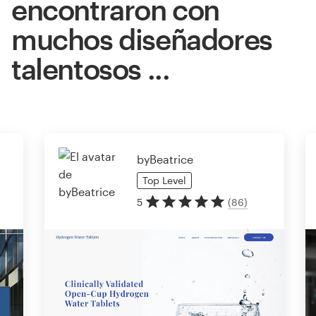
encontraron con
muchos diseñadores
talentosos ...
byBeatrice
Top
Level
5
(
86
)