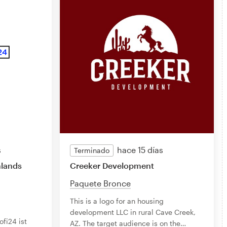
s
hace 15 días
Terminado
hlands
Creeker Development
Paquete Bronce
This is a logo for an housing
development LLC in rural Cave Creek,
ofi24 ist
AZ. The target audience is on the
…