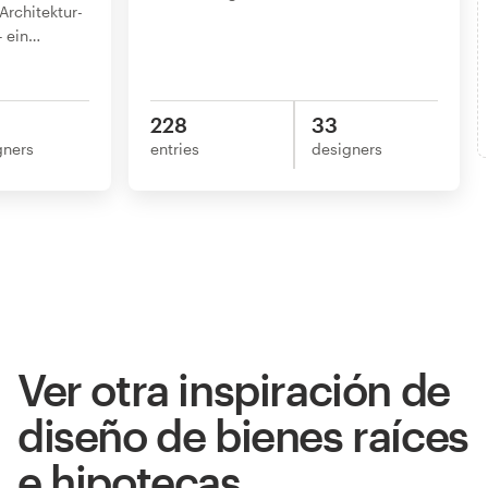
Architektur-
 ein
…
228
33
gners
entries
designers
Ver otra inspiración de
diseño de bienes raíces
e hipotecas