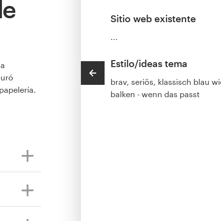
de
Sitio web existente
...
Estilo/ideas tema
 a
turó
brav, seriös, klassisch blau w
papelería.
balken - wenn das passt