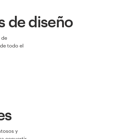
s de diseño
 de
de todo el
es
ntosos y
ra convertir