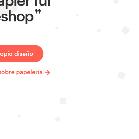
eshop
opio diseño
sobre papelería