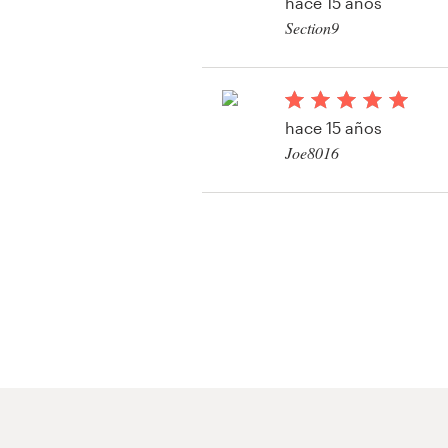
hace 15 años
Diseño de logotipo
Section9
Tarjeta de presentación
Diseño de páginas web
hace 15 años
Joe8016
Guía de la marca
Ver su concurso de b
publicitario
Explorar todas las categorías
Soporte
1 800 513 1678
Centro de ayuda