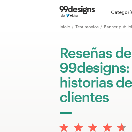
Inicio
Categorí
Explorar categorías
Inicio
Testimonios
Banner public
Cómo es
Reseñas de
Encontrar un diseñador
99designs:
Inspiración
historias de
99designs Pro
clientes
Servicios
de
diseño