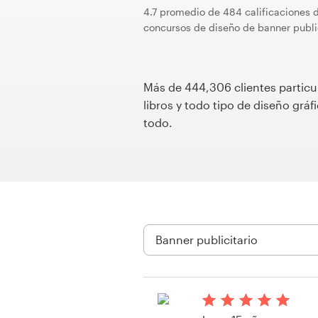
4.7 promedio de 484 calificaciones 
Concursos de diseño
concursos de diseño de banner public
Proyectos 1-1
Más de 444,306 clientes particu
Encontrar un diseñador
libros y todo tipo de diseño gr
todo.
Descubra la inspiración
99designs Studio
99designs Pro
Obtenga
un
diseño