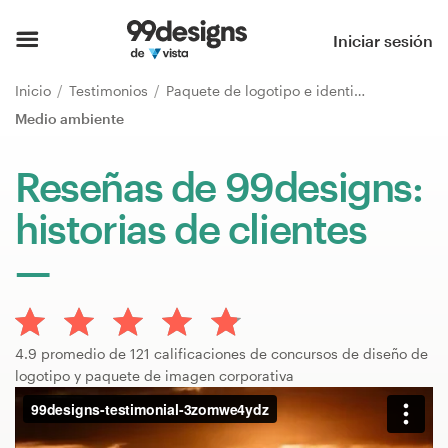
Inicio
Iniciar sesión
Explorar categorías
Inicio
Testimonios
Paquete de logotipo e identidad de marca
Medio ambiente
Cómo es
Reseñas de 99designs:
Encontrar un diseñador
historias de clientes
Inspiración
99designs Pro
4.9 promedio de 121 calificaciones de concursos de diseño de
logotipo y paquete de imagen corporativa
Servicios
de
diseño