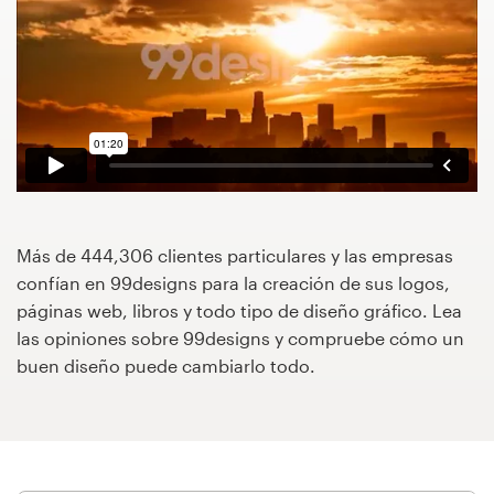
Concursos de diseño
Proyectos 1-1
Encontrar un diseñador
Descubra la inspiración
Más de 444,306 clientes particulares y las empresas
99designs Studio
confían en 99designs para la creación de sus logos,
páginas web, libros y todo tipo de diseño gráfico. Lea
99designs Pro
las opiniones sobre 99designs y compruebe cómo un
buen diseño puede cambiarlo todo.
Obtenga
un
diseño