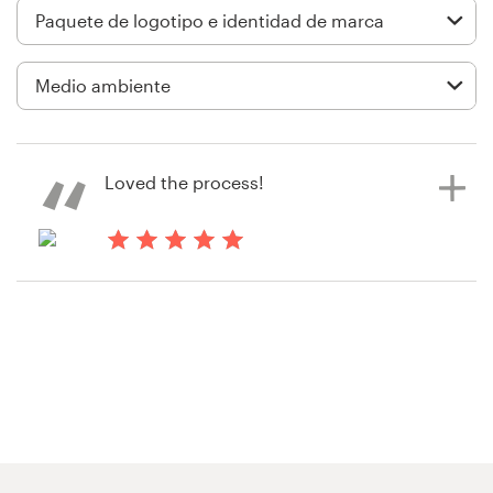
Diseño de logotipo
Tarjeta de presentación
Diseño de páginas web
Loved the process!
Guía de la marca
Explorar todas las categorías
hace 3 años
sa4K
Soporte
1 800 513 1678
Centro de ayuda