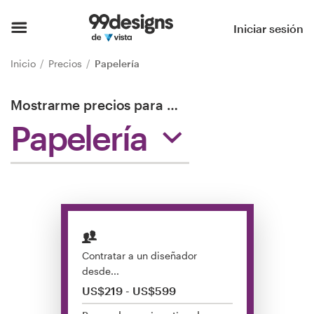
Inicio
Iniciar sesión
Explorar categorías
Inicio
Precios
Papelería
Cómo es
Mostrarme precios para
…
Papelería
Encontrar un diseñador
Inspiración
99designs Pro
Contratar a un diseñador
Servicios
desde...
de
US$219 - US$599
diseño