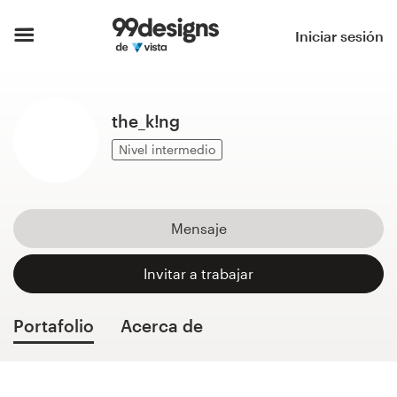
Inicio
Iniciar sesión
Explorar categorías
the_k!ng
Cómo es
Nivel intermedio
Encontrar un diseñador
Inspiración
Mensaje
99designs Pro
Invitar a trabajar
Portafolio
Acerca de
Servicios
de
diseño