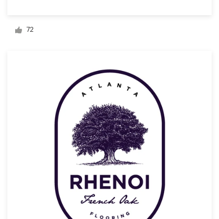
Diseño de logotipo
72
Tarjeta de presentación
Diseño de páginas web
Guía de la marca
Explorar todas las categorías
Soporte
1 800 513 1678
Centro de ayuda