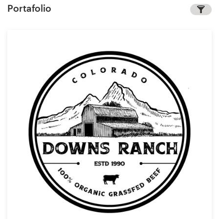
Portafolio
Concursos de diseño
Proyectos 1-1
Encontrar un diseñador
Descubra la inspiración
99designs Studio
99designs Pro
Obtenga
un
diseño