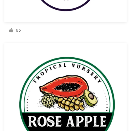
Recursos
65
Precios
Hágase diseñador
Blog