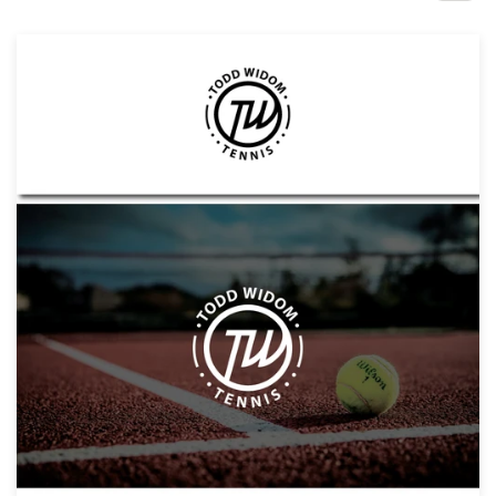
Concursos de diseño
Proyectos 1-1
Encontrar un diseñador
Descubra la inspiración
99designs Studio
99designs Pro
Obtenga
un
diseño