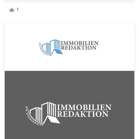
Diseño de logotipo
1
Tarjeta de presentación
Diseño de páginas web
Guía de la marca
Explorar todas las categorías
Soporte
1 800 513 1678
Centro de ayuda