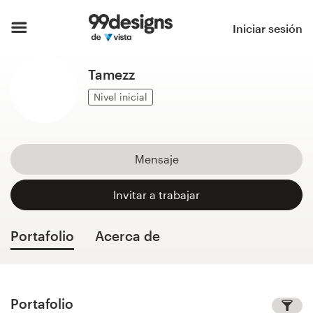
Inicio
Iniciar sesión
Explorar categorías
Tamezz
Cómo es
Nivel inicial
Encontrar un diseñador
Mensaje
Inspiración
Invitar a trabajar
99designs Pro
Portafolio
Acerca de
Servicios
de
diseño
Portafolio