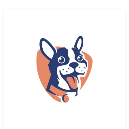
Concursos de diseño
Proyectos 1-1
Encontrar un diseñador
Descubra la inspiración
99designs Studio
99designs Pro
Obtenga
un
diseño