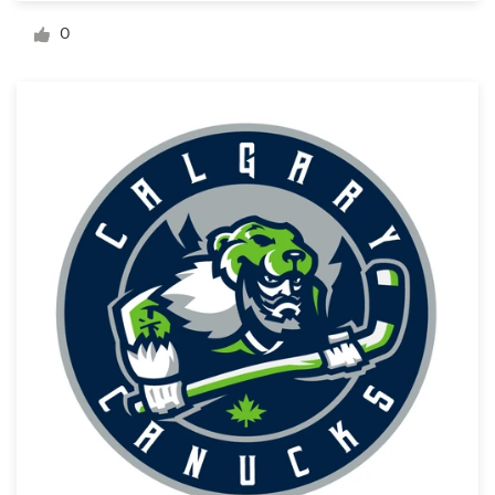
Diseño de logotipo
0
Tarjeta de presentación
Diseño de páginas web
Guía de la marca
Explorar todas las categorías
Soporte
1 800 513 1678
Centro de ayuda