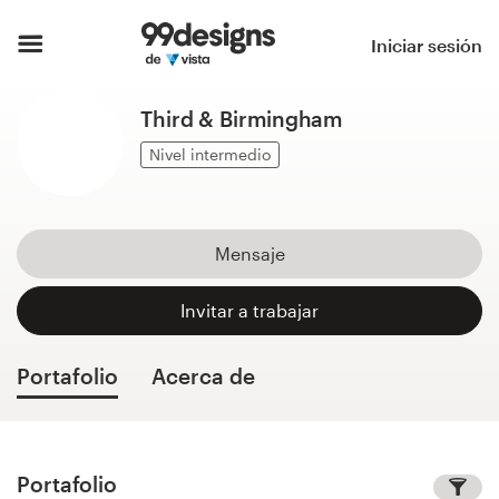
Inicio
Iniciar sesión
Explorar categorías
Third & Birmingham
Cómo es
Nivel intermedio
Encontrar un diseñador
Mensaje
Inspiración
Invitar a trabajar
99designs Pro
Portafolio
Acerca de
Servicios
de
diseño
Portafolio