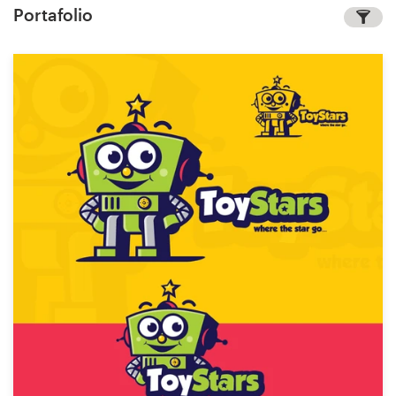
Portafolio
Concursos de diseño
Proyectos 1-1
Encontrar un diseñador
Descubra la inspiración
99designs Studio
99designs Pro
Obtenga
un
diseño