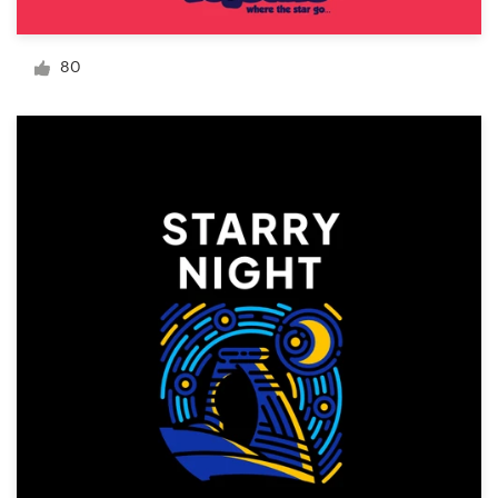
Diseño de logotipo
80
Tarjeta de presentación
Diseño de páginas web
Guía de la marca
Explorar todas las categorías
Soporte
1 800 513 1678
Centro de ayuda