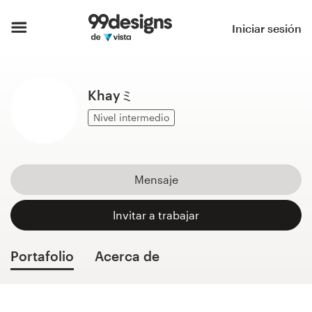
Inicio
Iniciar sesión
Explorar categorías
Khayミ
Cómo es
Nivel intermedio
Encontrar un diseñador
Inspiración
Mensaje
99designs Pro
Invitar a trabajar
Portafolio
Acerca de
Servicios
de
diseño