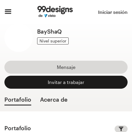
Inicio
Iniciar sesión
Explorar categorías
BayShaQ
Cómo es
Nivel superior
Encontrar un diseñador
Mensaje
Inspiración
Invitar a trabajar
99designs Pro
Portafolio
Acerca de
Servicios
de
diseño
Portafolio