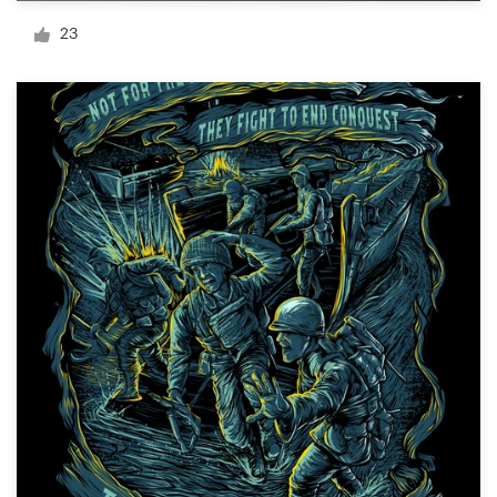
Diseño de logotipo
23
Tarjeta de presentación
Diseño de páginas web
Guía de la marca
Explorar todas las categorías
Soporte
1 800 513 1678
Centro de ayuda