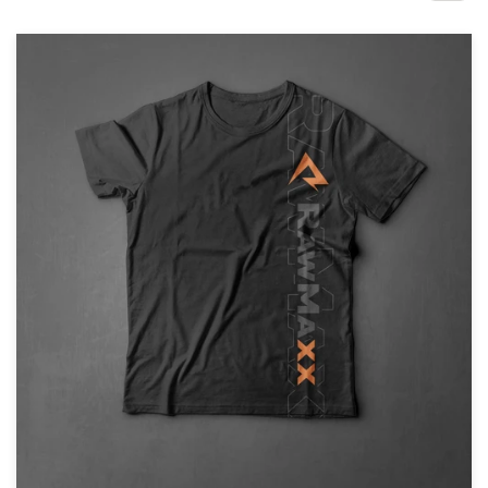
Concursos de diseño
Proyectos 1-1
Encontrar un diseñador
Descubra la inspiración
99designs Studio
99designs Pro
Obtenga
un
diseño