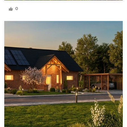
Diseño de logotipo
0
Tarjeta de presentación
Diseño de páginas web
Guía de la marca
Explorar todas las categorías
Soporte
1 800 513 1678
Centro de ayuda