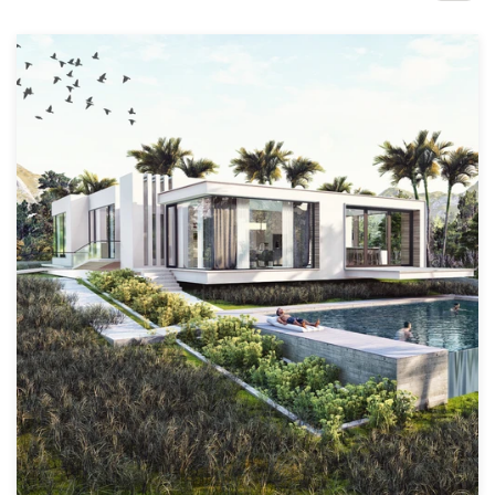
Concursos de diseño
Proyectos 1-1
Encontrar un diseñador
Descubra la inspiración
99designs Studio
99designs Pro
Obtenga
un
diseño