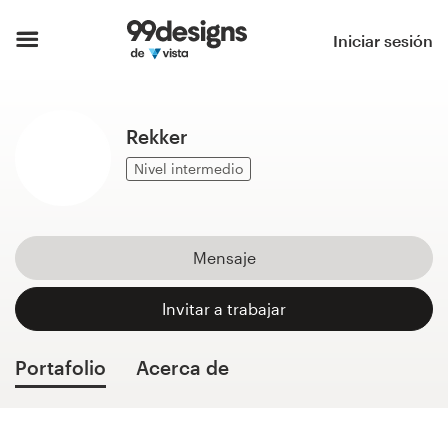
Inicio
Iniciar sesión
Explorar categorías
Rekker
Cómo es
Nivel intermedio
Encontrar un diseñador
Inspiración
Mensaje
99designs Pro
Invitar a trabajar
Portafolio
Acerca de
Servicios
de
diseño