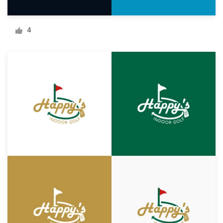
Diseño de logotipo
4
Tarjeta de presentación
Diseño de páginas web
Guía de la marca
Explorar todas las categorías
Soporte
1 800 513 1678
Centro de ayuda