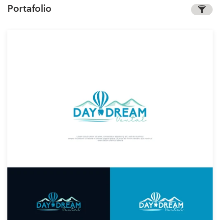
Portafolio
Concursos de diseño
Proyectos 1-1
Encontrar un diseñador
Descubra la inspiración
99designs Studio
99designs Pro
Obtenga
un
diseño