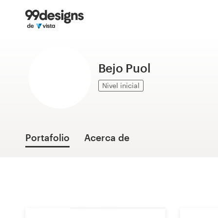
Inicio
Explorar categorías
Bejo Puol
Cómo es
Nivel inicial
Encontrar un diseñador
Inspiración
Portafolio
Acerca de
99designs Pro
Servicios
de
diseño