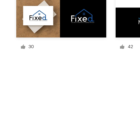
Recursos
Precios
30
42
Hágase diseñador
Blog