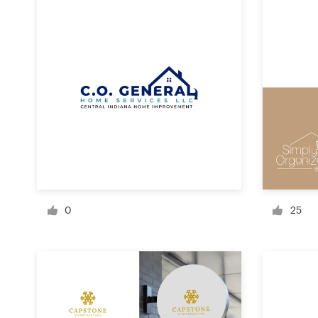
Concursos de diseño
Proyectos 1-1
Encontrar un diseñador
Descubra la inspiración
99designs Studio
99designs Pro
0
25
Obtenga
un
diseño