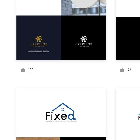
Diseño de logotipo
Tarjeta de presentación
Diseño de páginas web
Guía de la marca
27
0
Explorar todas las categorías
Soporte
1 800 513 1678
Centro de ayuda