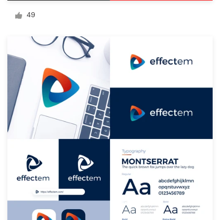
Diseño de logotipo
49
Tarjeta de presentación
Diseño de páginas web
Guía de la marca
Explorar todas las categorías
Soporte
1 800 513 1678
Centro de ayuda