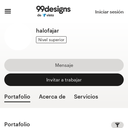
Inicio
Iniciar sesión
Explorar categorías
halofajar
Cómo es
Nivel superior
Encontrar un diseñador
Mensaje
Inspiración
Invitar a trabajar
99designs Pro
Portafolio
Acerca de
Servicios
Servicios
de
diseño
Portafolio