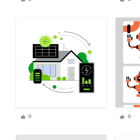
Diseño de logotipo
Tarjeta de presentación
Diseño de páginas web
Guía de la marca
Explorar todas las categorías
Soporte
1 800 513 1678
0
0
Centro de ayuda