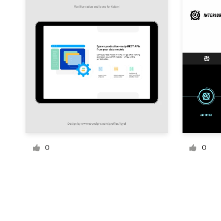
Recursos
Precios
Hágase diseñador
Blog
0
0