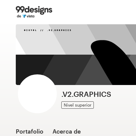
Inicio
Explorar categorías
Cómo es
Encontrar un diseñador
Inspiración
99designs Pro
.V2.GRAPHICS
Nivel superior
Servicios
de
diseño
Portafolio
Acerca de