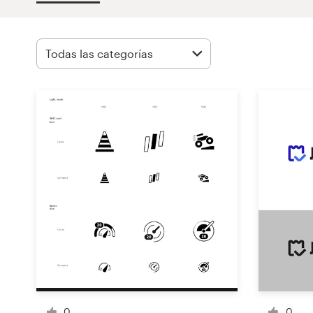
Concursos de diseño
Proyectos 1-1
Encontrar un diseñador
Descubra la inspiración
99designs Studio
99designs Pro
Obtenga
un
diseño
0
0