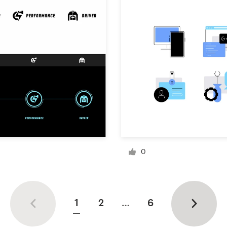
0
1
2
…
6