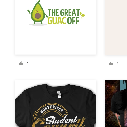
Diseño de logotipo
Tarjeta de presentación
Diseño de páginas web
Guía de la marca
2
2
Explorar todas las categorías
Soporte
1 800 513 1678
Centro de ayuda