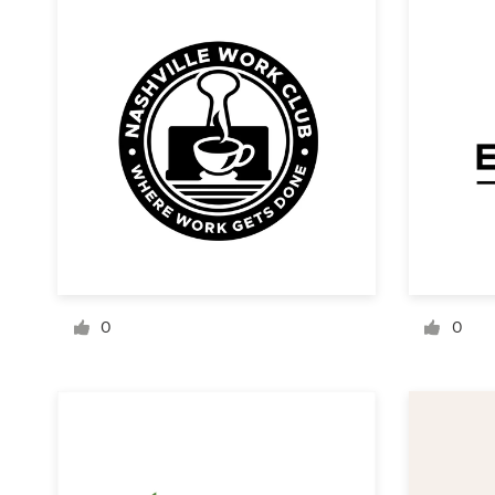
Concursos de diseño
Proyectos 1-1
Encontrar un diseñador
Descubra la inspiración
99designs Studio
99designs Pro
0
0
Obtenga
un
diseño