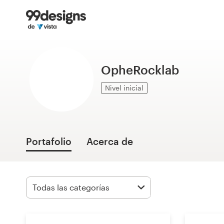
Inicio
Explorar categorías
OpheRocklab
Cómo es
Nivel inicial
Encontrar un diseñador
Inspiración
Portafolio
Acerca de
99designs Pro
Servicios
de
diseño