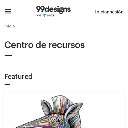
Inicio
Iniciar sesión
Explorar categorías
Inicio
Cómo es
Centro de recursos
Encontrar un diseñador
Inspiración
Featured
99designs Pro
Servicios
de
diseño