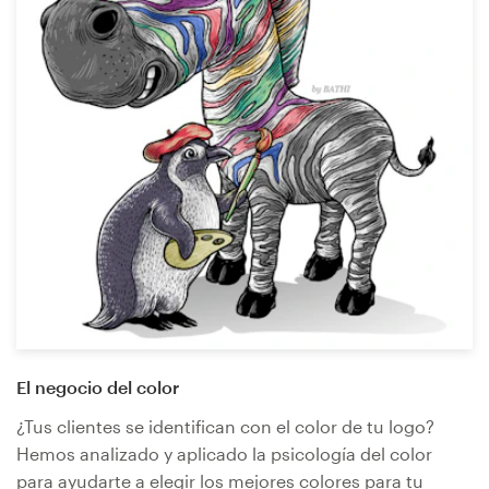
Concursos de diseño
Proyectos 1-1
Encontrar un diseñador
Descubra la inspiración
99designs Studio
99designs Pro
El negocio del color
Obtenga
¿Tus clientes se identifican con el color de tu logo?
un
Hemos analizado y aplicado la psicología del color
diseño
para ayudarte a elegir los mejores colores para tu