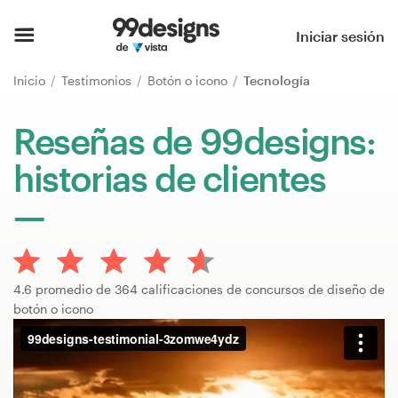
Inicio
Iniciar sesión
Explorar categorías
Inicio
Testimonios
Botón o icono
Tecnología
Cómo es
Reseñas de 99designs:
historias de clientes
Encontrar un diseñador
Inspiración
99designs Pro
4.6 promedio de 364 calificaciones de concursos de diseño de
botón o icono
Servicios
de
diseño