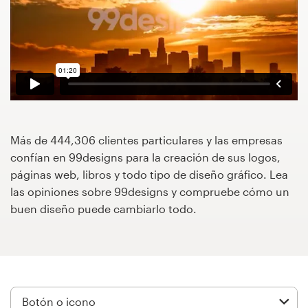
Concursos de diseño
Proyectos 1-1
Encontrar un diseñador
Descubra la inspiración
Más de 444,306 clientes particulares y las empresas
confían en 99designs para la creación de sus logos,
99designs Studio
páginas web, libros y todo tipo de diseño gráfico. Lea
las opiniones sobre 99designs y compruebe cómo un
99designs Pro
buen diseño puede cambiarlo todo.
Obtenga
un
diseño