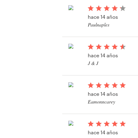
hace 14 años
Recursos
Paulnaples
Precios
Hágase diseñador
hace 14 años
J & J
Blog
Ver su concurso de a
hace 14 años
Eamonncarey
Ver su concurso de a
hace 14 años