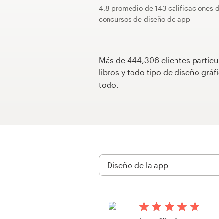
4.8 promedio de 143 calificaciones 
Concursos de diseño
concursos de diseño de app
Proyectos 1-1
Más de 444,306 clientes particu
Encontrar un diseñador
libros y todo tipo de diseño gr
todo.
Descubra la inspiración
99designs Studio
99designs Pro
Obtenga
un
diseño