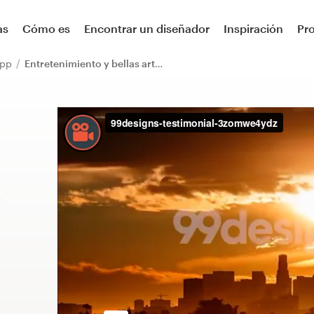
as
Cómo es
Encontrar un diseñador
Inspiración
Pr
app
Entretenimiento y bellas artes