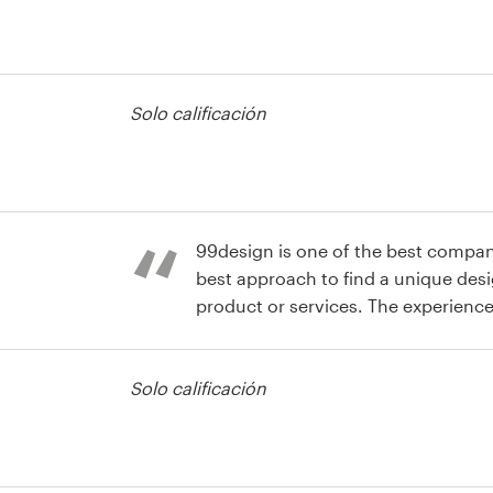
Solo calificación
99design is one of the best compa
best approach to find a unique desi
product or services. The experience 
seamless. "Time to Enjoy" team is e
pp
new visual language soon to be re-
Solo calificación
with users searching the world for 
or when traveling.
pp