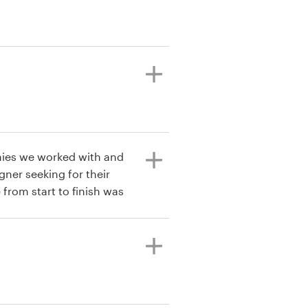
nies we worked with and
gner seeking for their
from start to finish was
xtremely happy with the
released and enjoyed
fun things to do at home