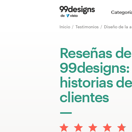
Inicio
Categorí
Explorar categorías
Inicio
Testimonios
Diseño de la 
Cómo es
Reseñas de
Encontrar un diseñador
99designs:
Inspiración
historias de
99designs Pro
clientes
Servicios
de
diseño