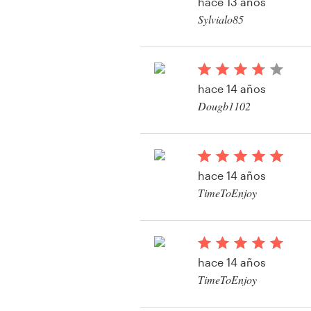
hace 13 años
Diseño de logotipo
Sylvialo85
Tarjeta de presentación
Diseño de páginas web
hace 14 años
Dougb1102
Guía de la marca
Explorar todas las categorías
hace 14 años
TimeToEnjoy
Ver su concurso de a
Soporte
1 800 513 1678
hace 14 años
TimeToEnjoy
Centro de ayuda
Ver su concurso de a