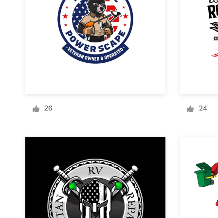
Diseño de logotipo
Tarjeta de presentación
Diseño de páginas web
Guía de la marca
26
24
Explorar todas las categorías
Soporte
1 800 513 1678
Centro de ayuda