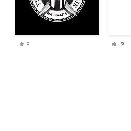
Recursos
Precios
0
23
Hágase diseñador
Blog