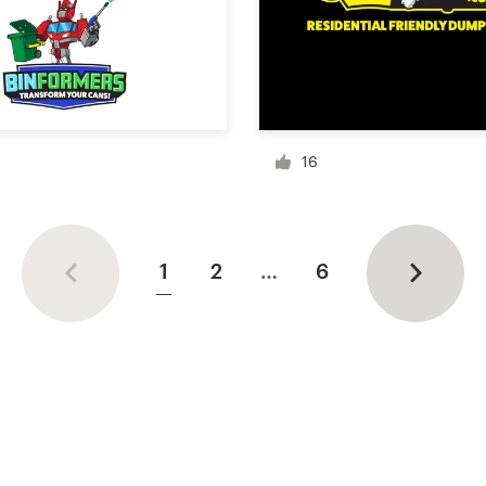
16
1
2
…
6