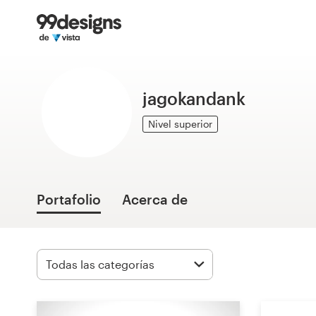
Inicio
Explorar categorías
jagokandank
Cómo es
Nivel superior
Encontrar un diseñador
Inspiración
Portafolio
Acerca de
99designs Pro
Servicios
de
diseño