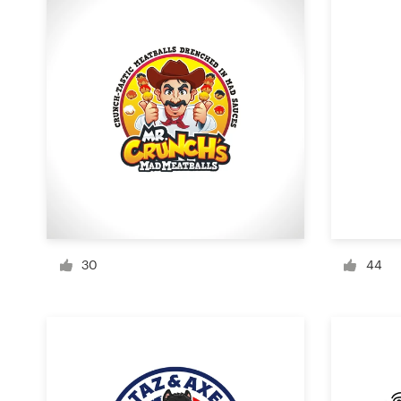
Concursos de diseño
Proyectos 1-1
Encontrar un diseñador
Descubra la inspiración
99designs Studio
99designs Pro
30
44
Obtenga
un
diseño