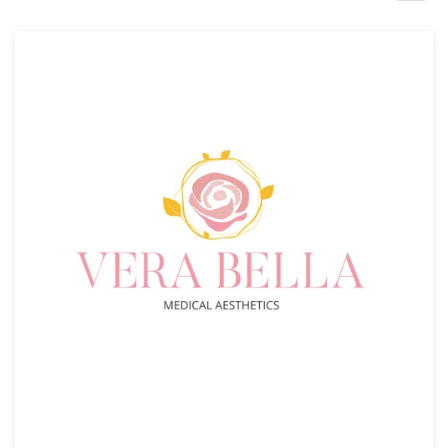
Concursos de diseño
Proyectos 1-1
Encontrar un diseñador
Descubra la inspiración
99designs Studio
99designs Pro
Obtenga
un
diseño