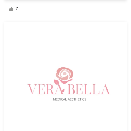
Diseño de logotipo
0
Tarjeta de presentación
Diseño de páginas web
Guía de la marca
Explorar todas las categorías
Soporte
1 800 513 1678
Centro de ayuda