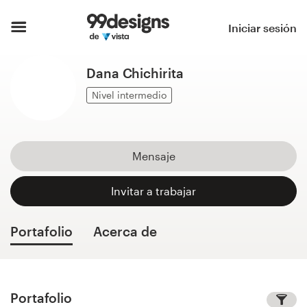
Inicio
Iniciar sesión
Explorar categorías
Dana Chichirita
Cómo es
Nivel intermedio
Encontrar un diseñador
Mensaje
Inspiración
Invitar a trabajar
99designs Pro
Portafolio
Acerca de
Servicios
de
diseño
Portafolio