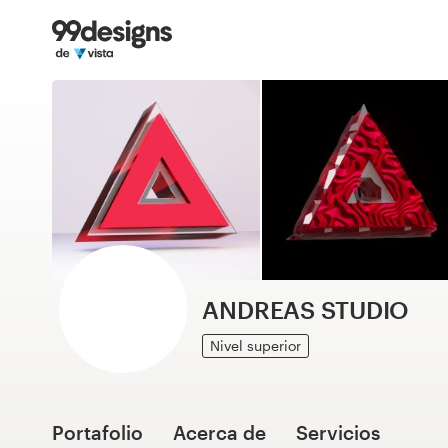
Inicio
Explorar categorías
Cómo es
Encontrar un diseñador
Inspiración
99designs Pro
ANDREAS STUDIO
Nivel superior
Servicios
de
diseño
Portafolio
Acerca de
Servicios