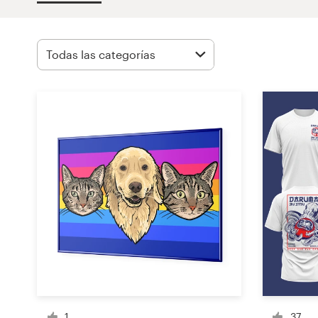
Concursos de diseño
Proyectos 1-1
Encontrar un diseñador
Descubra la inspiración
99designs Studio
99designs Pro
Obtenga
un
diseño
1
37