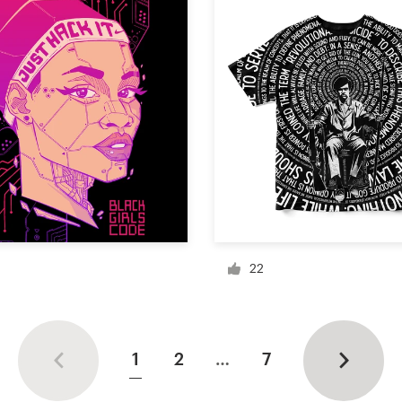
22
1
2
…
7