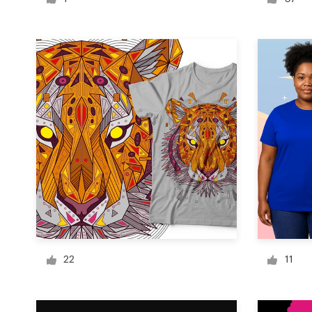
Diseño de logotipo
Tarjeta de presentación
Diseño de páginas web
Guía de la marca
Explorar todas las categorías
Soporte
1 800 513 1678
22
11
Centro de ayuda